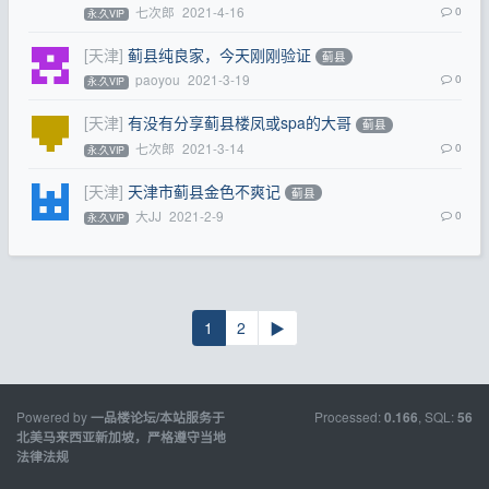
七次郎
2021-4-16
0
永.久VIP
[天津]
蓟县纯良家，今天刚刚验证
蓟县
paoyou
2021-3-19
0
永.久VIP
[天津]
有没有分享蓟县楼凤或spa的大哥
蓟县
七次郎
2021-3-14
0
永.久VIP
[天津]
天津市蓟县金色不爽记
蓟县
大JJ
2021-2-9
0
永.久VIP
1
2
▶
Powered by
Processed:
, SQL:
一品楼论坛/本站服务于
0.166
56
北美马来西亚新加坡，严格遵守当地
法律法规