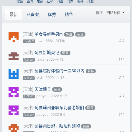
北辰
西青
东丽
红桥
河西
河东
南开
河北
排序：
回帖时间
最新
已备案
优秀
精华
[天津]
单女寻新手男m
静海
蓟县
←
666k
8月前
2
三品会员
[天津]
蓟县新城爽记
蓟县
taida
2025-4-13
0
永.久VIP
[天津]
蓟县超好体验的一次30以内
蓟县
大JJ
2022-11-13
0
永.久VIP
[天津]
天津蓟县
蓟县
paoyou
2022-9-25
0
永.久VIP
[天津]
蓟县蓟州兼职东北骚老娘们
蓟县
paoyou
2022-9-6
0
永.久VIP
[天津]
蓟县两日游，陌陌约到的
蓟县