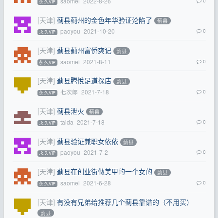
saomei
2022-8-26
0
永.久VIP
[天津]
蓟县蓟州的金色年华验证沦陷了
蓟县
paoyou
2021-10-20
0
永.久VIP
[天津]
蓟县蓟州富侨爽记
蓟县
saomei
2021-8-11
0
永.久VIP
[天津]
蓟县腾悅足道探店
蓟县
七次郎
2021-7-18
0
永.久VIP
[天津]
蓟县泄火
蓟县
taida
2021-7-18
0
永.久VIP
[天津]
蓟县验证兼职女依依
蓟县
paoyou
2021-7-2
0
永.久VIP
[天津]
蓟县在创业街做美甲的一个女的
蓟县
saomei
2021-6-28
0
永.久VIP
[天津]
有没有兄弟给推荐几个蓟县靠谱的（不用买）
蓟县