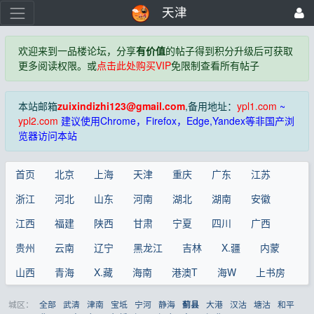
天津
欢迎来到一品楼论坛，分享
有价值
的帖子得到积分升级后可获取
更多阅读权限。或
点击此处购买VIP
免限制查看所有帖子
本站邮箱
zuixindizhi123@gmail.com
,备用地址：
ypl1.com
~
ypl2.com
建议使用Chrome，Firefox，Edge,Yandex等非国产浏
览器访问本站
首页
北京
上海
天津
重庆
广东
江苏
浙江
河北
山东
河南
湖北
湖南
安徽
江西
福建
陕西
甘肃
宁夏
四川
广西
贵州
云南
辽宁
黑龙江
吉林
X.疆
内蒙
山西
青海
X.藏
海南
港澳T
海W
上书房
城区：
全部
武清
津南
宝坻
宁河
静海
大港
汉沽
塘沽
和平
蓟县