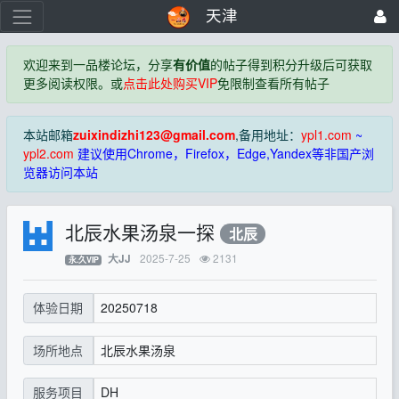
天津
欢迎来到一品楼论坛，分享
有价值
的帖子得到积分升级后可获取
更多阅读权限。或
点击此处购买VIP
免限制查看所有帖子
本站邮箱
zuixindizhi123@gmail.com
,备用地址：
ypl1.com
~
ypl2.com
建议使用Chrome，Firefox，Edge,Yandex等非国产浏
览器访问本站
北辰水果汤泉一探
北辰
2025-7-25
2131
大JJ
永.久VIP
20250718
体验日期
北辰水果汤泉
场所地点
DH
服务项目