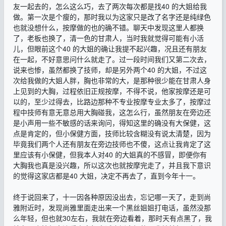
友一起去的，怎么这么巧，去了两次每次都是找40 的大姐给我
做。第一次是个瘦的，那时我以为这家只是改了名字还是纯绿色
也就没想什么，按摩做的也的确不错。聊天中发现这里人都换
了，老板也换了，清一色的甘肃人，当时我就觉得可能有小活
儿，但眼前这个40 的大姐的确让我提不起兴趣，况且还有朋友
在一起，不好意思问什么就走了。过一段时间我们又第二次去，
说来也惨，虽然都换了技师，却是另外两个40 的大姐，不过这
次给我做的大姐人胖，胸也非常的大，是那种很少能在甘肃人身
上见到的大胸，过程依旧正规按摩，不得不说，他家按摩还是可
以的，至少过得去，比路边那种不专业按摩专业太多了，按摩过
程中技师有意无意总用大胸碰我，这怎么行，虽然朋友在旁边还
是小声用一些不敏感的话来询问，得知这里的确没有大保健，这
点是肯定的，但小保健方面，技师比较含糊没有说太清楚，因为
毕竟我们两个人还有朋友在旁边技师也不傻，这点让我肯定了这
里应该有小保健，但我本人对40 的大姐真的不感冒，即便你有
大胸我也真是没兴趣，所以这次也就按摩完走了，并且我下意识
的觉得这家店都是40 大姐，决定不再去了，直到今年十一。
终于说回来了，十一因各种原因没出去，忘记哪一天了，走到尚
雅附近时，发现尚雅里面走出来一个黑丝姐姐打电话，虽然没那
么年轻，但也就30左右，我就在旁边看着，那时天有点黑了，我