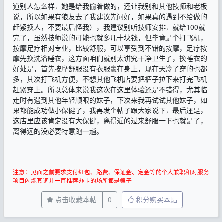
道别人怎么样，她是给我偷着做的，还让我别和其他技师和老板
说，所以如果有狼友去了我建议先问好，如果真的遇到不给做的
赶紧换人，不要最后怪我），我建议别听技师安排，就给100就
完了，虽然技师说的可能也就多几十块钱，但毕竟是个打飞机，
按摩足疗相对专业，比较舒服，可以享受到不错的按摩，足疗按
摩先换洗浴睡衣，这方面咱们就别太讲究干净卫生了，换睡衣的
好处是，首先按摩舒服没有衣服裹在身上，现在天冷了穿的也都
多，其次打飞机方便，不想其他飞机店要把裤子拉下来打完飞机
赶紧穿上。所以总体来说我这次在这里体验还是不错得，尤其临
走时有遇到其他年轻顺眼的妹子，下次来我再试试其他妹子，如
果都能成功做小保健了，我再发个帖子跟大家说下，最后还是，
这店里应该肯定没有大保健，离得近的过来舒服一下也就是了，
离得远的没必要特意跑一趟。
注意：见面之前要求支付红包、路费、保证金、定金等的个人兼职和对服务
项目闪烁其词并一直推荐办卡的场所都是骗子
点击收藏本帖
0
积分购买本贴