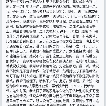
站在一个技师旁边看人家打电话也挺奇怪的，我就鼓起勇气上
前，她一边打电话一边见我过来有点吃惊然后把电话拿到一边，
我小声问你几号，她心领神会告诉我5号，我小声说，我进去等
你，她点点头，然后我就进屋，说我找5号，门口一个姐姐说5号
现在不在，我说知道，我等她她打电话呢，然后跟着上楼找了个
房间，姐姐说你等会先换衣服，然后拿来一次性洗浴服给我换
上，然后看电视等她，过了大概10分钟吧，5号推门进来也不用
说什么对我笑笑说我来了，这时候我再仔细一看她，有点失望，
比在路边看到的差了一点，在这里我也提醒各位狼友，晚上看妹
子还是要看清楚点，进了有灯的房间，可能会不太一样。。。。
因为有点出入，我也就不想按摩慢慢来了，索性直接就问她，能
不能给我推油，她说不行，我们这里是正规的，我一听然后说，
那就算了，我以为可以呢就准备脱衣服换衣服，这时5号赶紧拉
着我说哎别走，我可以偷着给你做，先做按摩吧，我一听，就说
我不管你是不是偷着做，做了就行呗，然后她说必须要偷着做，
你可不能让别人知道，而且这个钱要单独给我你下楼还要结账按
摩钱，我瞬间就懂了，哦私下交易，挺好，没问题，多少钱，她
说你做个128的按摩足疗套餐，再单独给我一个128，我给你
做，这个时候，我大概了解她家是怎么做的了估计别的技师可能
也有这种情况，但说实话真心因为我在楼下看到她的样子然后再
屋里有了点点差距，所以没有了之前的激情，就跟她说不行，这
样你看行不行，我做个98的足疗按摩套票，然后单独给你100，