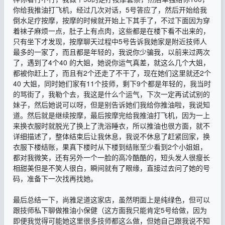
你给我推油打飞机，经过几次对话，5号答应了，然后开始给我
倒水足疗按摩，按摩的时候就开始上下其手了，不过下面因为穿
着袜子麻烦一点，肚子上有点肉，这些都是在楼下看不出来的，
只有坐下才发现，按摩聊天过程中5号告诉我她家是附近技师人
最多的一家了，而且都是年轻的，我说你少骗我，以前来过两次
了，遇到了4个40 的大姐，她说你运气真差，就这么几个大姐，
都被你赶上了，而且有2个还走了不干了，现在她们这里就还2个
40 大姐，同时她们家有11个技师，剩下9个都是年轻的，我当时
的骂街了，我勒个去，我这是什么个运气，下次一定再试试别的
妹子，然后她说可以呀，但是别告诉她们我给你推油啦，我说知
道。然后就是继续按摩，最后按摩完给我推油打飞机，因为一上
来换衣服时就脱光了换上了洗浴睡衣，所以推油也很方面，就不
详细描述了，整体结束后让我休息，我说不休息了赶紧回家，换
衣服下楼结账，果真下楼时从下楼到结账至少看到2个小姐姐，
都对我微笑，还有另外一个一脸的高冷酷酷的，短头发人很瘦长
相甜美但是不笑人很白，瞬间就有了眼缘，直接过去问了她的号
码，准备下一次找再找她。
最后总结一下，尚雅足道这家店，虽然明面上是纯绿色，但可以
跟技师私下聊做推油小保健（这方面我只能肯定5号给做，因为
即便我觉得可能她这里很多技师都这么做，但她自己跟我说不知