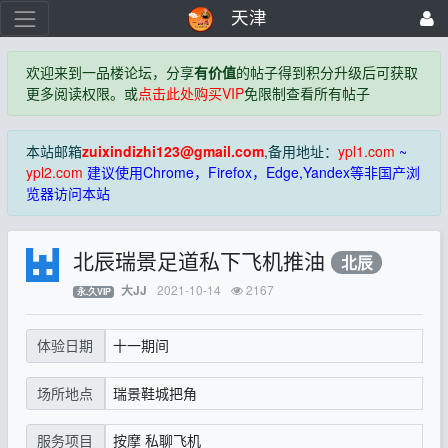
天津
欢迎来到一品楼论坛，分享
有价值
的帖子得到积分升级后可获取
更多阅读权限。或
点击此处购买VIP
免限制查看所有帖子
本站邮箱
zuixindizhi123@gmail.com
,备用地址：
ypl1.com
~
ypl2.com
建议使用Chrome，Firefox，Edge,Yandex等非国产浏
览器访问本站
北辰瑞景足道私下飞机推油
北辰
2021-10-14
2167
大JJ
永.久VIP
十一期间
体验日期
瑞景鞋城把角
场所地点
按摩 私聊飞机
服务项目